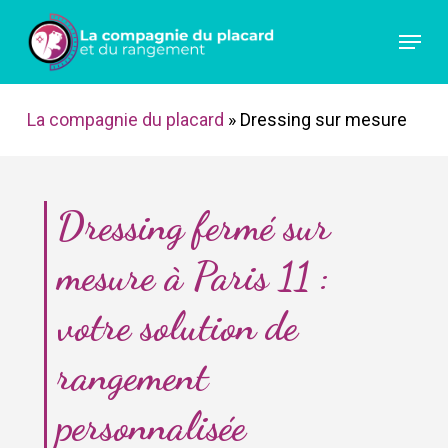
Skip
Menu
to
main
content
La compagnie du placard
»
Dressing sur mesure
Dressing fermé sur
mesure à Paris 11 :
votre solution de
rangement
personnalisée