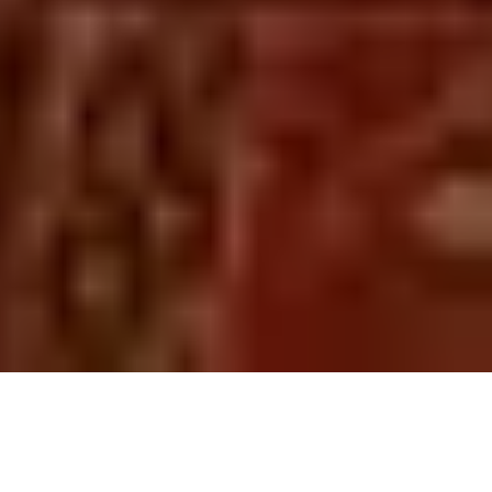
La compagnie du placard
»
Actualités
»
La magie